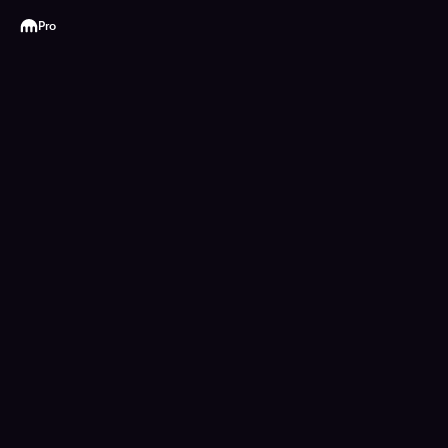
Kraken
Pro