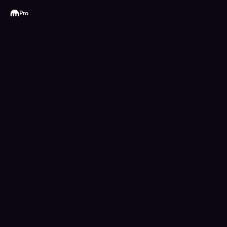
Kraken
Pro