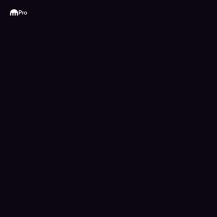
Kraken
Pro