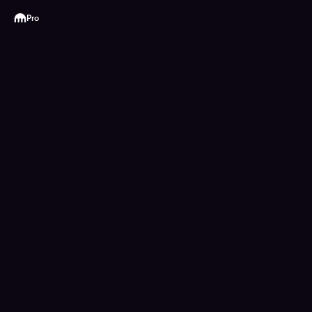
Kraken
Pro