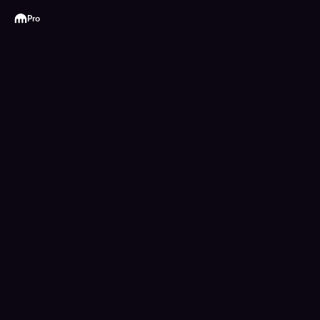
Kraken
Pro