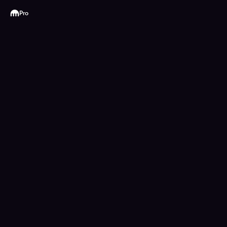
Kraken
Pro