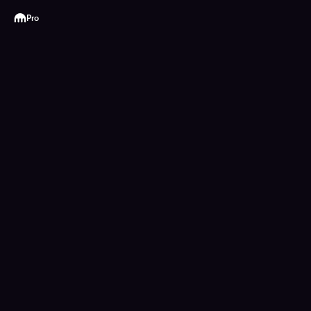
Kraken
Pro