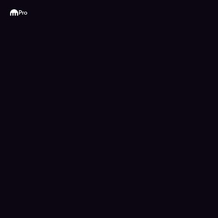
Kraken
Pro