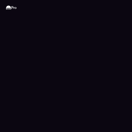
Kraken
Pro