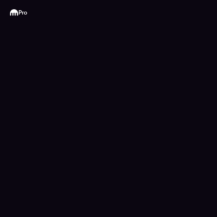
Kraken
Pro