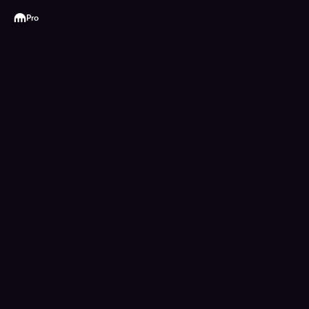
Kraken
Pro