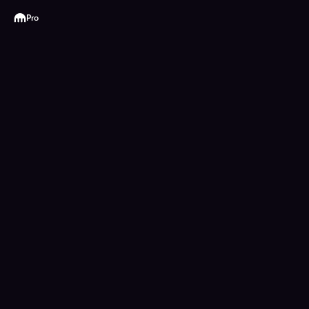
Kraken
Pro