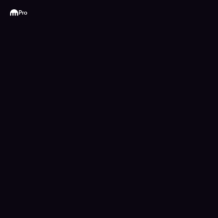
Kraken
Pro