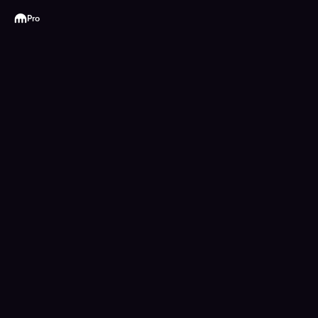
Kraken
Pro