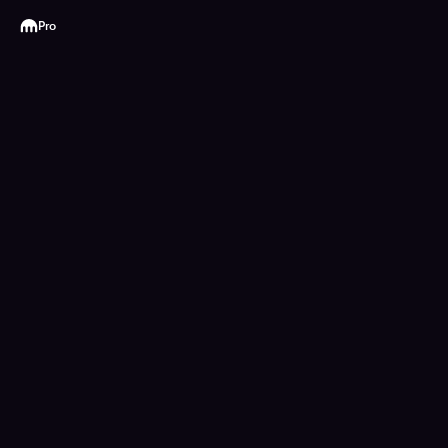
Kraken
Pro