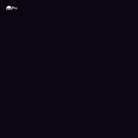
Kraken
Pro