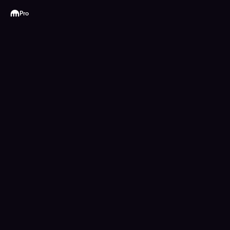
Kraken
Pro