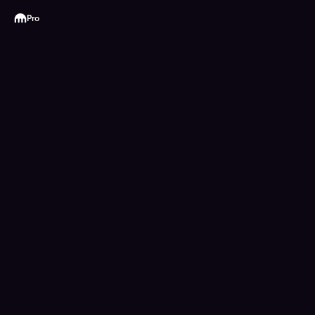
Kraken
Pro