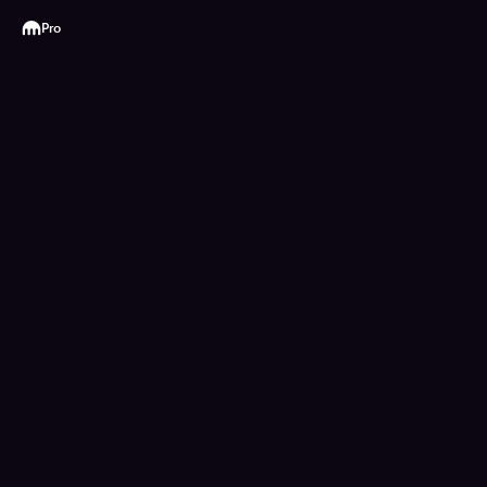
Kraken
Pro