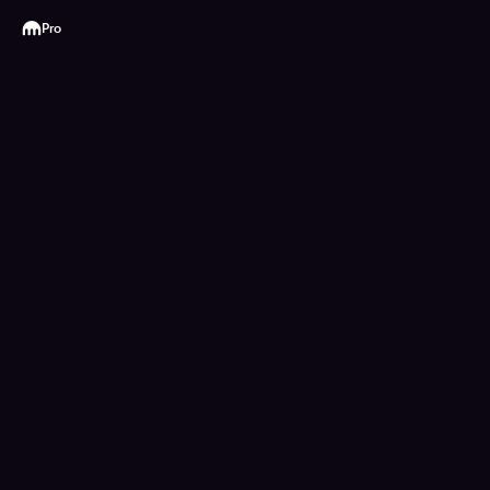
Kraken
Pro