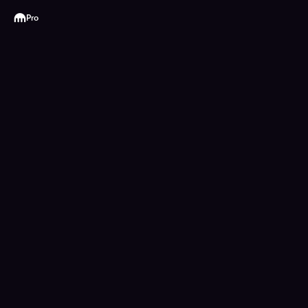
Kraken
Pro