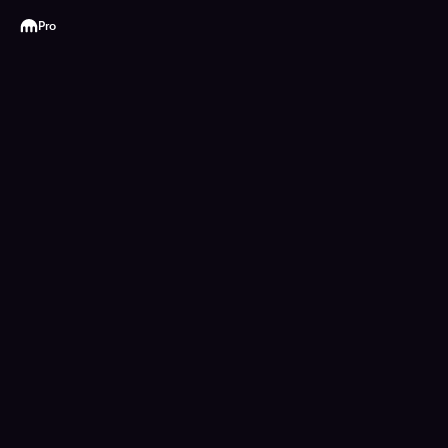
Kraken
Pro