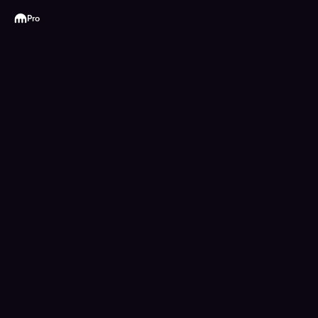
Kraken
Pro