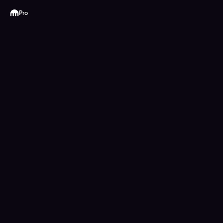
Kraken
Pro