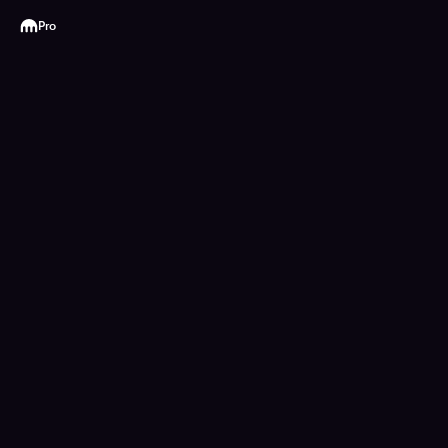
Kraken
Pro