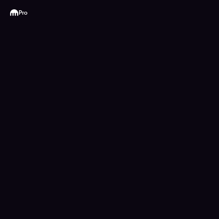
Kraken
Pro