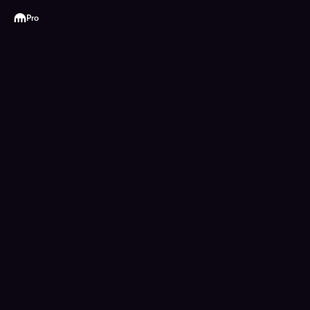
Kraken
Pro