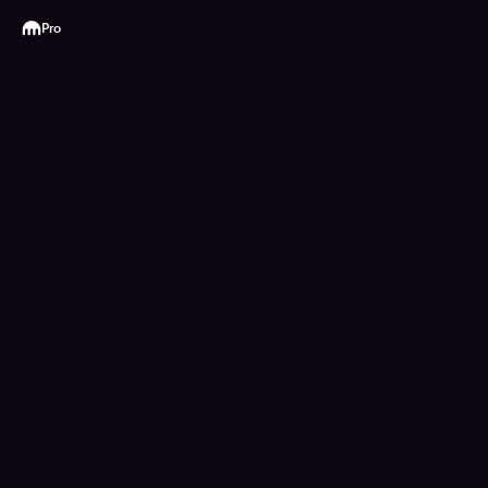
Kraken
Pro