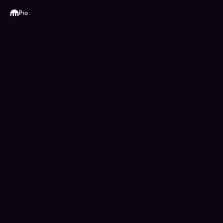
Kraken
Pro