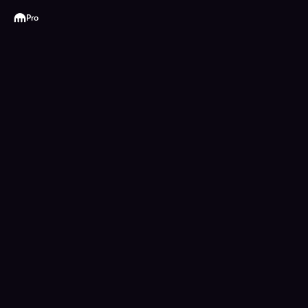
Kraken
Pro