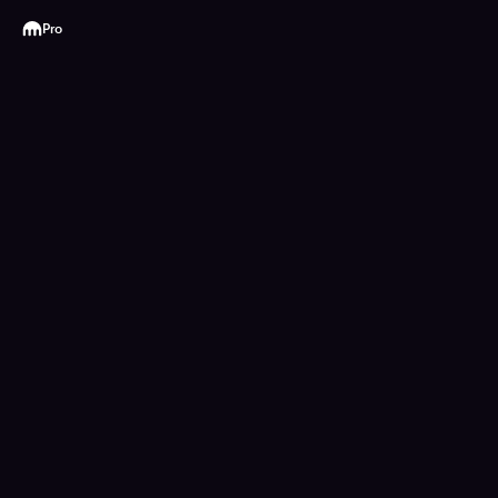
Kraken
Pro