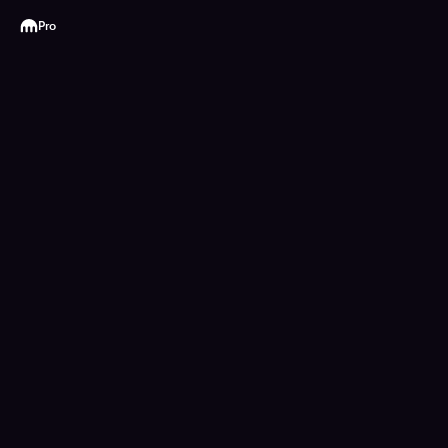
Kraken
Pro