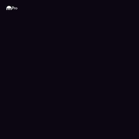
Kraken
Pro