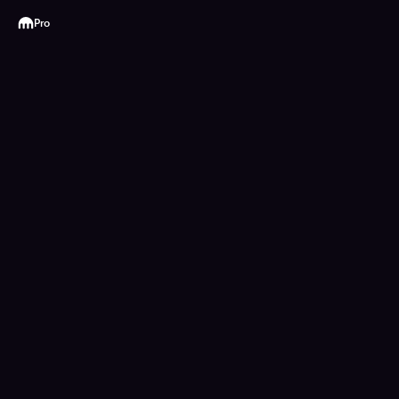
Kraken
Pro