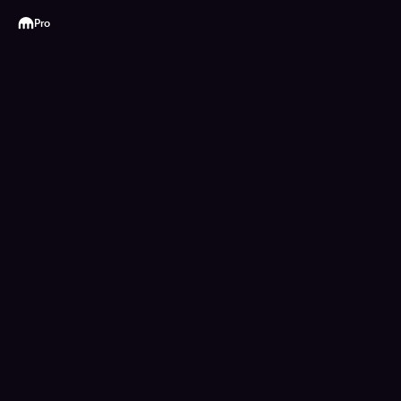
Kraken
Pro