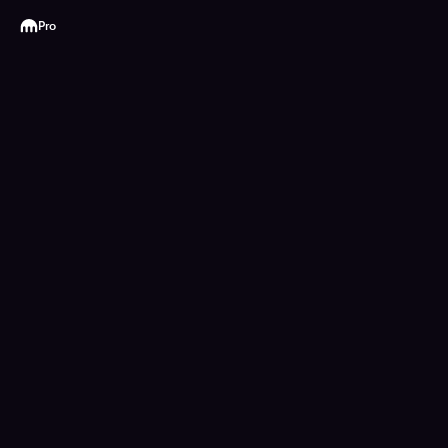
Kraken
Pro