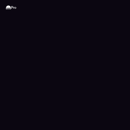
Kraken
Pro