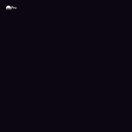
Kraken
Pro