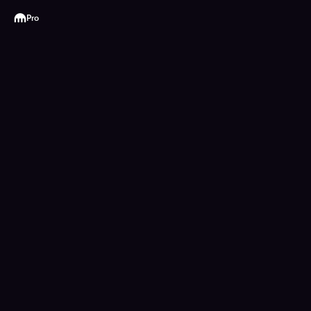
Kraken
Pro