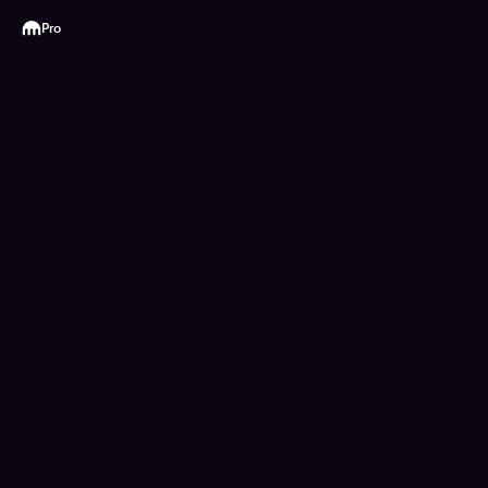
Kraken
Pro