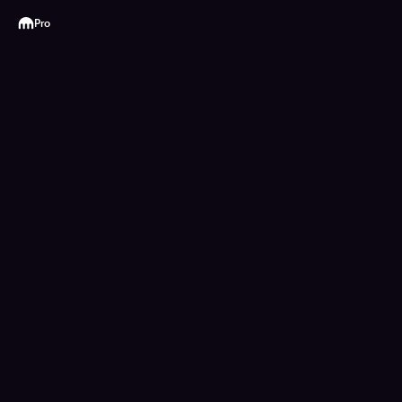
Kraken
Pro