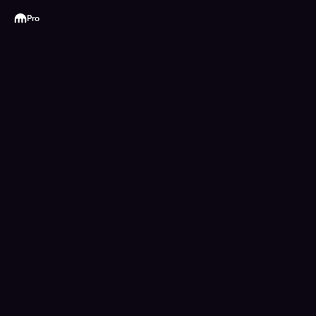
Kraken
Pro