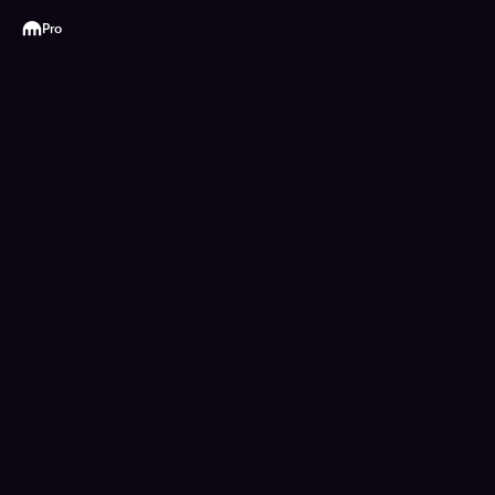
Kraken
Pro