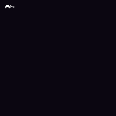
Kraken
Pro