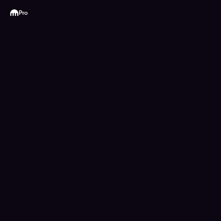
Kraken
Pro