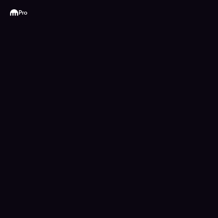
Kraken
Pro