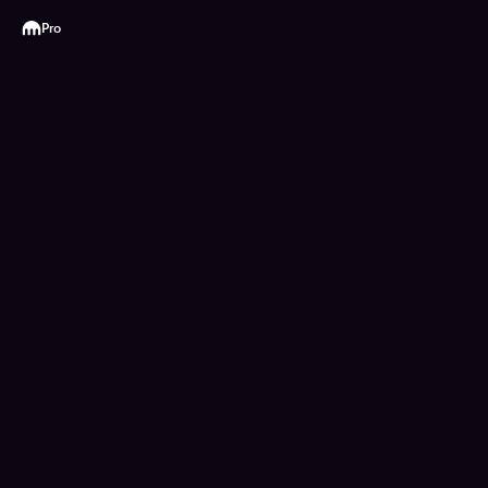
Kraken
Pro