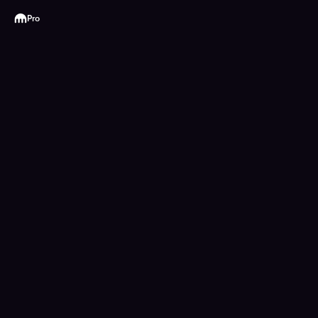
Kraken
Pro