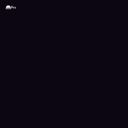
Kraken
Pro