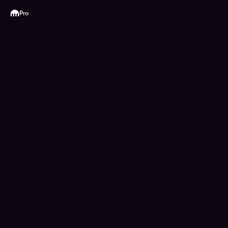
Kraken
Pro